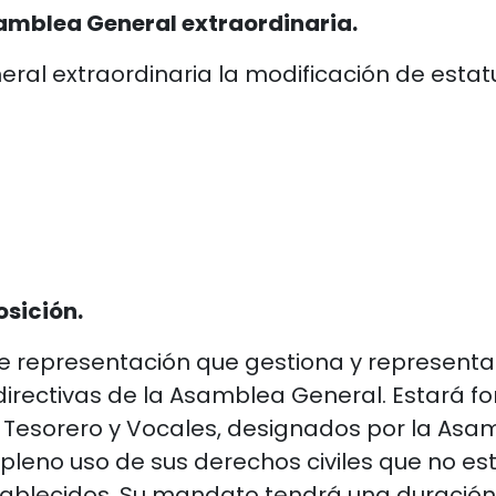
samblea General extraordinaria.
l extraordinaria la modificación de estatut
osición.
de representación que gestiona y representa 
directivas de la Asamblea General. Estará f
n Tesorero y Vocales, designados por la Asa
leno uso de sus derechos civiles que no es
tablecidos. Su mandato tendrá una duración