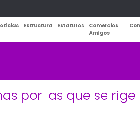
oticias
Estructura
Estatutos
Comercios
Com
Amigos
s por las que se rige