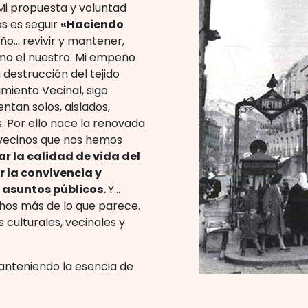
 Mi propuesta y voluntad
as es seguir
«Haciendo
eño… revivir y mantener,
como el nuestro. Mi empeño
 destrucción del tejido
miento Vecinal, sigo
ntan solos, aislados,
 Por ello nace la renovada
 vecinos que nos hemos
ar la calidad de vida del
r la convivencia y
 asuntos públicos.
Y…
os más de lo que parece.
 culturales, vecinales y
anteniendo la esencia de