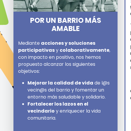
POR UN BARRIO MÁS
AMABLE
Mediante
acciones y soluciones
participativas
y
colaborativamente
,
con impacto en positivo, nos hemos
propuesto alcanzar los siguientes
objetivos:
Mejorar la calidad de vida
de l@s
vecin@s del barrio y fomentar un
entorno más saludable y solidario.
Fortalecer los lazos en el
vecindario
y enriquecer la vida
comunitaria.