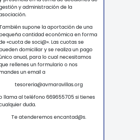
gestión y administración de la
asociación.
También supone la aportación de una
pequeña cantidad económica en forma
de «cuota de soci@».
Las cuotas se
pueden domiciliar y se realiza un pago
único anual, para lo cual necesitamos
que rellenes
un formulari
o o nos
mandes un email a
tesoreria@avmaravillas.org
o llama al teléfono 669655705 si tienes
cualquier duda.
Te atenderemos encantad@s.