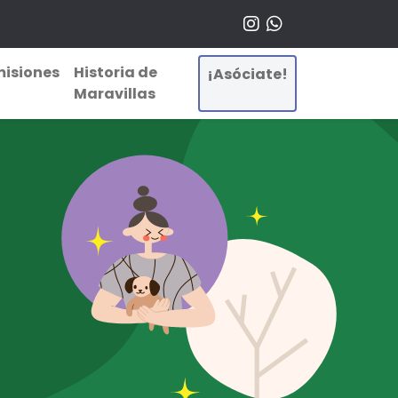
isiones
Historia de
¡Asóciate!
Maravillas