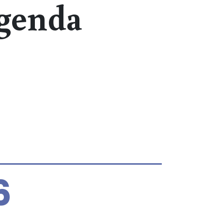
genda
6