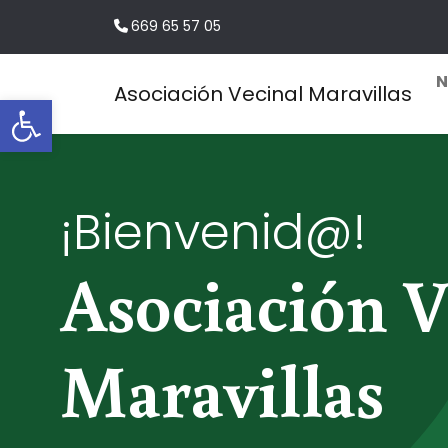
669 65 57 05
N
Asociación Vecinal Maravillas
Abrir barra de herramientas
Navegación principal
¡Bienvenid@!
Asociación V
Maravillas