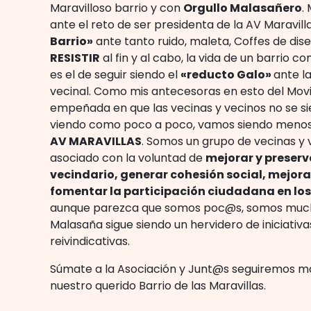
Maravilloso barrio y con
Orgullo Malasañero
.
ante el reto de ser presidenta de la AV Maravill
Barrio»
ante tanto ruido, maleta, Coffes de dis
RESISTIR
al fin y al cabo, la vida de un barrio 
es el de seguir siendo el
«reducto Galo»
ante la
vecinal. Como mis antecesoras en esto del Movi
empeñada en que las vecinas y vecinos no se sie
viendo como poco a poco, vamos siendo menos.
AV MARAVILLAS
. Somos un grupo de vecinas y
asociado con la voluntad de
mejorar y preserv
vecindario, generar cohesión social, mejora
fomentar la participación ciudadana en los
aunque parezca que somos poc@s, somos much
Malasaña sigue siendo un hervidero de iniciativas
reivindicativas.
Súmate a la Asociación y Junt@s seguiremos m
nuestro querido Barrio de las Maravillas.