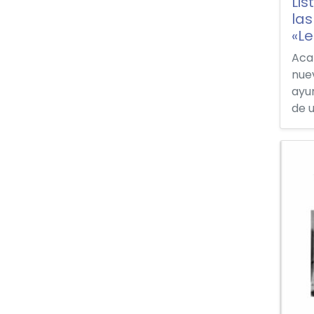
Lis
la
«L
Aca
nuev
ayu
de u