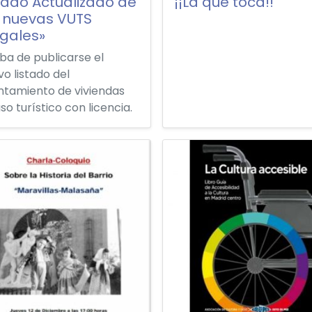
tado Actualizado de
¡¡La que toca!!
s nuevas VUTS
egales»
ba de publicarse el
o listado del
ntamiento de viviendas
so turístico con licencia.